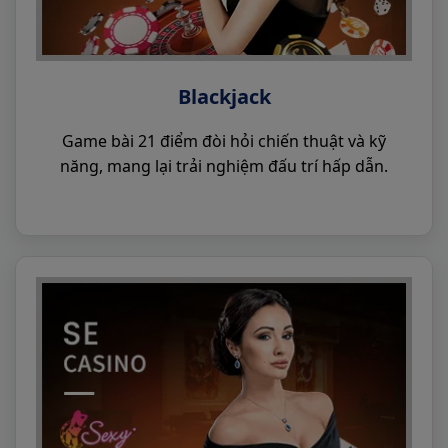
Blackjack
Game bài 21 điểm đòi hỏi chiến thuật và kỹ
năng, mang lại trải nghiệm đấu trí hấp dẫn.