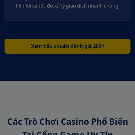
tiện lợi và tốc độ xử lý giao dịch nhanh chóng.
Xem tiêu chuẩn đánh giá 2024
Các Trò Chơi Casino Phổ Biến
Tại Cổng Game Uy Tín