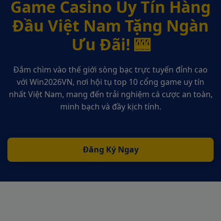
Game Casino Uy Tín Hàng
Đầu Việt Nam Tặng Ngàn
Ưu Đãi! 🎰
Đắm chìm vào thế giới sòng bạc trực tuyến đỉnh cao
với Win2026VN, nơi hội tụ top 10 cổng game uy tín
nhất Việt Nam, mang đến trải nghiệm cá cược an toàn,
minh bạch và đầy kịch tính.
Đăng Ký Ngay