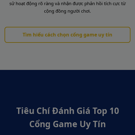
sử hoạt động rõ ràng và nhận được phản hồi tích cực từ
cộng đồng người chơi.
Tìm hiểu cách chọn cổng game uy tín
Tiêu Chí Đánh Giá Top 10
Cổng Game Uy Tín