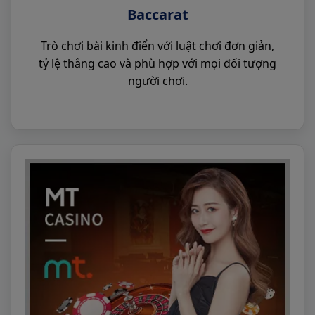
Baccarat
Trò chơi bài kinh điển với luật chơi đơn giản,
tỷ lệ thắng cao và phù hợp với mọi đối tượng
người chơi.