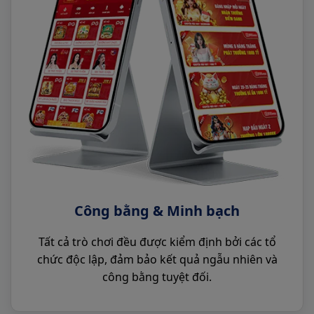
Công bằng & Minh bạch
Tất cả trò chơi đều được kiểm định bởi các tổ
chức độc lập, đảm bảo kết quả ngẫu nhiên và
công bằng tuyệt đối.