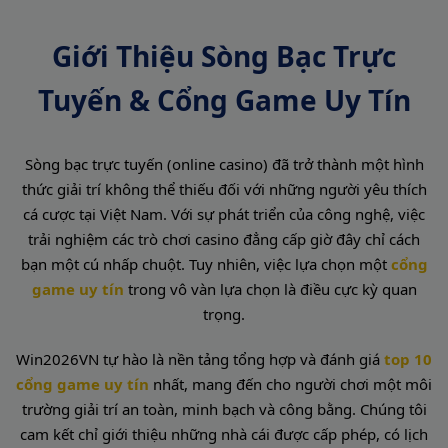
Giới Thiệu Sòng Bạc Trực
Tuyến & Cổng Game Uy Tín
Sòng bạc trực tuyến (online casino) đã trở thành một hình
thức giải trí không thể thiếu đối với những người yêu thích
cá cược tại Việt Nam. Với sự phát triển của công nghệ, việc
trải nghiệm các trò chơi casino đẳng cấp giờ đây chỉ cách
bạn một cú nhấp chuột. Tuy nhiên, việc lựa chọn một
cổng
game uy tín
trong vô vàn lựa chọn là điều cực kỳ quan
trọng.
Win2026VN tự hào là nền tảng tổng hợp và đánh giá
top 10
cổng game uy tín
nhất, mang đến cho người chơi một môi
trường giải trí an toàn, minh bạch và công bằng. Chúng tôi
cam kết chỉ giới thiệu những nhà cái được cấp phép, có lịch