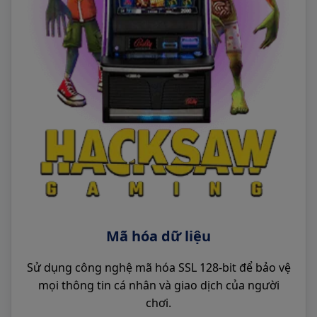
Mã hóa dữ liệu
Sử dụng công nghệ mã hóa SSL 128-bit để bảo vệ
mọi thông tin cá nhân và giao dịch của người
chơi.