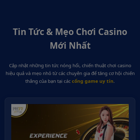
Tin Tức & Mẹo Chơi Casino
Mới Nhất
Cập nhật những tin tức nóng hổi, chiến thuật chơi casino
hiệu quả và mẹo nhỏ từ các chuyên gia để tăng cơ hội chiến
thắng của bạn tại các
cổng game uy tín
.