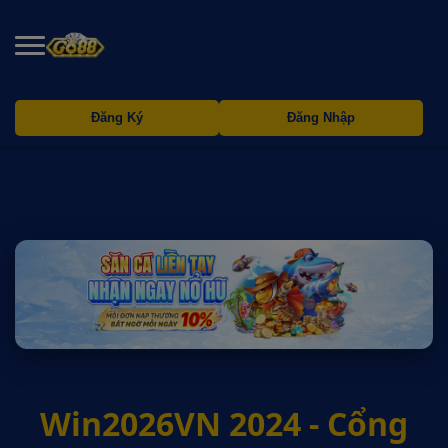
Đăng Ký
Đăng Nhập
Win2026VN 2024 - Cổng