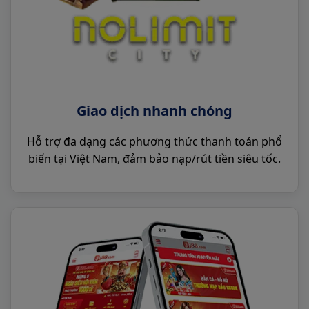
Giao dịch nhanh chóng
Hỗ trợ đa dạng các phương thức thanh toán phổ
biến tại Việt Nam, đảm bảo nạp/rút tiền siêu tốc.