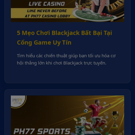
5 Mẹo Chơi Blackjack Bất Bại Tại
Cổng Game Uy Tín
Tìm hiểu các chiến thuật giúp bạn tối ưu hóa cơ
hội thắng lớn khi chơi Blackjack trực tuyến.